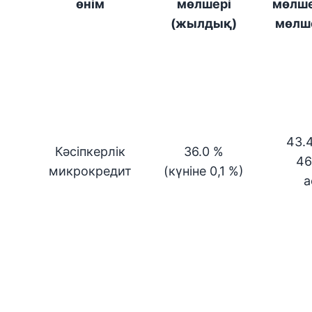
өнім
мөлшері
мөлше
(жылдық)
мөлш
43.4
Кәсіпкерлік
36.0 %
46
микрокредит
(күніне 0,1 %)
а