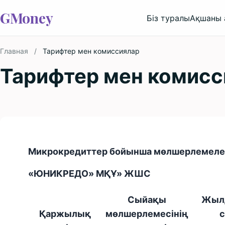
GMoney
Біз туралы
Ақшаны 
Главная
/
Тарифтер мен комиссиялар
Тарифтер мен комисс
Микрокредиттер бойынша мөлшерлемелер
«ЮНИКРЕДО» МҚҰ» ЖШС
Сыйақы
Жылд
Қаржылық
мөлшерлемесінің