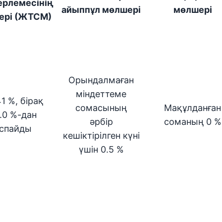
рлемесінің
айыппұл мөлшері
мөлшері
ері (ЖТСМ)
Орындалмаған
міндеттеме
1 %, бірақ
сомасының
Мақұлданған
.0 %-дан
әрбір
соманың 0 %
спайды
кешіктірілген күні
үшін 0.5 %