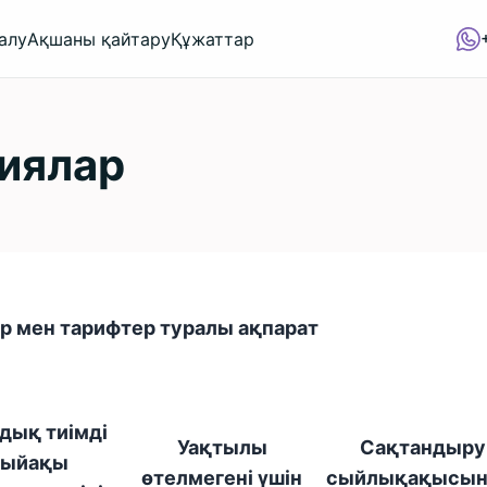
алу
Ақшаны қайтару
Құжаттар
иялар
 мен тарифтер туралы ақпарат
ық тиімді
Уақтылы
Сақтандыру
сыйақы
өтелмегені үшін
сыйлықақысы