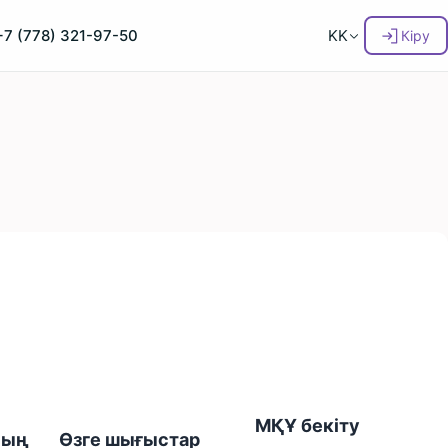
+7 (778) 321-97-50
KK
Кіру
МҚҰ бекіту
ның
Өзге шығыстар