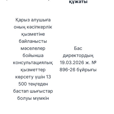
құжаты
Қарыз алушыға
оның кәсіпкерлік
қызметіне
байланысты
мәселелер
Бас
бойынша
директордың
консультациялық
19.03.2026 ж. №
қызметтер
896-26 бұйрығы
көрсету үшін 13
500 теңгеден
бастап шығыстар
болуы мүмкін