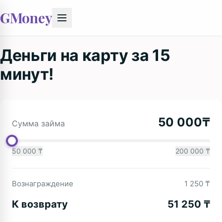
GMoney
Деньги на карту за 15
минут!
₸
Сумма займа
50 000
₸
200 000
₸
Вознаграждение
1 250
₸
К возврату
51 250
₸